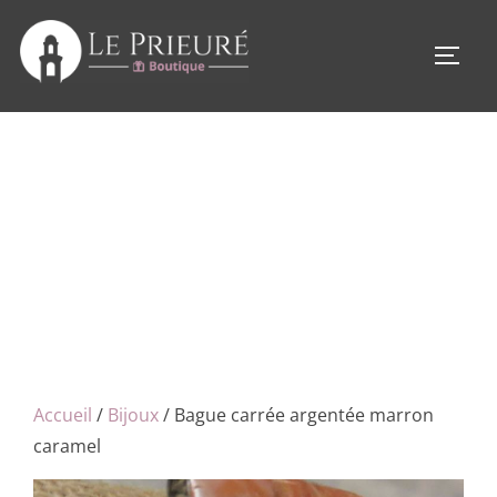
Aller
au
PERM
contenu
Accueil
/
Bijoux
/ Bague carrée argentée marron
caramel