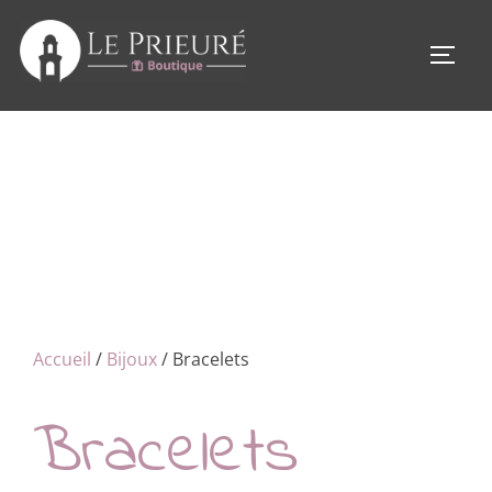
Aller
au
PERM
contenu
Accueil
/
Bijoux
/ Bracelets
Bracelets