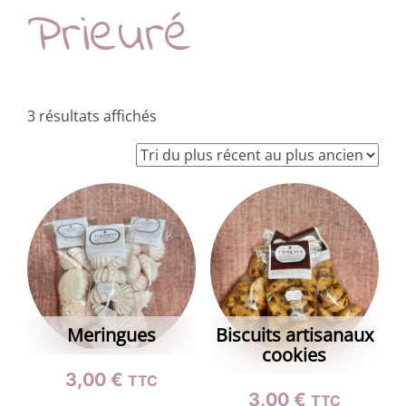
Prieuré
Trié
3 résultats affichés
du
plus
récent
au
plus
ancien
Meringues
Biscuits artisanaux
cookies
3,00
€
TTC
3,00
€
TTC