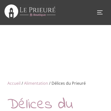
Aller
au
PERM
contenu
Accueil
/
Alimentation
/ Délices du Prieuré
Délices du