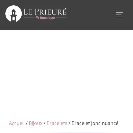
Aller
au
PERM
contenu
Accueil
/
Bijoux
/
Bracelets
/ Bracelet jonc nuancé