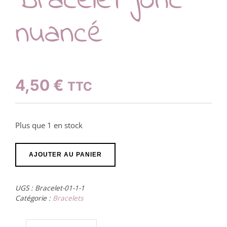
Bracelet jonc
nuancé
4,50
€
TTC
Plus que 1 en stock
quantité
AJOUTER AU PANIER
de
Bracelet
UGS :
Bracelet-01-1-1
jonc
Catégorie :
Bracelets
nuancé