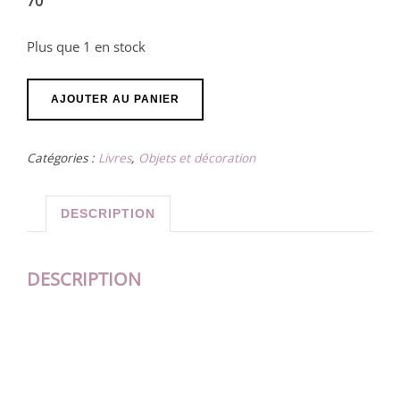
70
Plus que 1 en stock
quantité
AJOUTER AU PANIER
de
Tableau
Catégories :
Livres
,
Objets et décoration
"Eclosion
Intérieur"
DESCRIPTION
DESCRIPTION