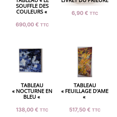
TABLEAU « LE
LIVRET DU PRIEURÉ
SOUFFLE DES
COULEURS «
6,90
€
TTC
690,00
€
TTC
TABLEAU
TABLEAU
« NOCTURNE EN
« FEUILLAGE D’AME
BLEU «
«
138,00
€
517,50
€
TTC
TTC