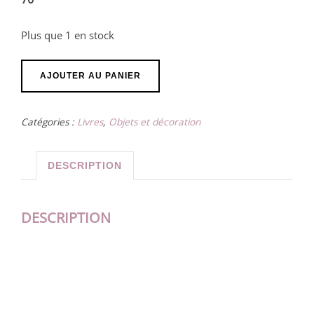
Plus que 1 en stock
quantité
AJOUTER AU PANIER
de
Tableau
Catégories :
Livres
,
Objets et décoration
"Danse
Cosmique
"
DESCRIPTION
DESCRIPTION