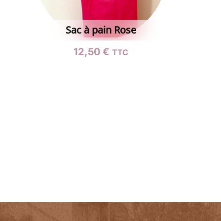
Sac à pain Rose
12,50
€
TTC