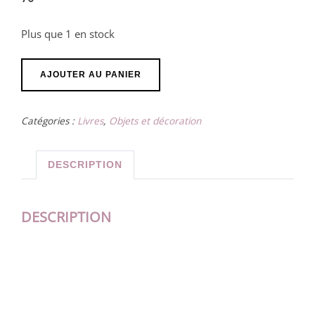
Plus que 1 en stock
quantité
AJOUTER AU PANIER
de
Tableau
Catégories :
Livres
,
Objets et décoration
"Nocturne
en
Bleu
DESCRIPTION
"
DESCRIPTION