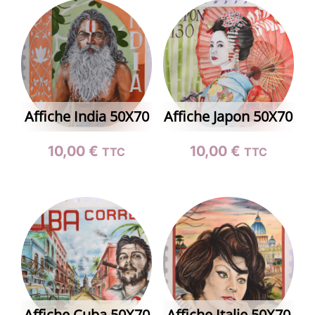
Affiche India 50X70
Affiche Japon 50X70
10,00
€
10,00
€
TTC
TTC
Affiche Cuba 50X70
Affiche Italie 50X70