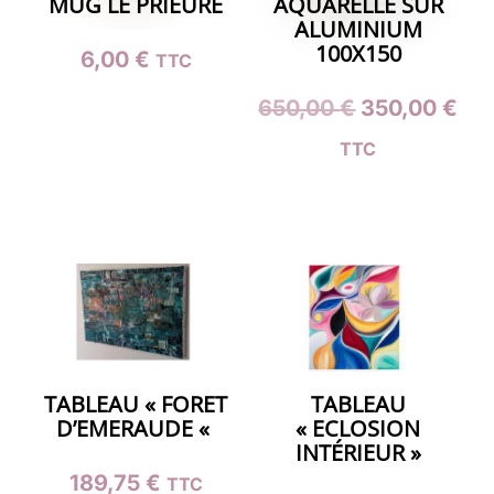
MUG LE PRIEURÉ
AQUARELLE SUR
ALUMINIUM
100X150
6,00
€
TTC
Le
Le
650,00
€
350,00
€
prix
pri
TTC
Ce
initial
act
produit
était :
est 
a
650,00 €.
350
plusieurs
variations.
Les
options
peuvent
TABLEAU « FORET
TABLEAU
D’EMERAUDE «
« ECLOSION
être
INTÉRIEUR »
choisies
189,75
€
TTC
sur