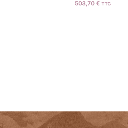
503,70
€
TTC
la
page
du
produit