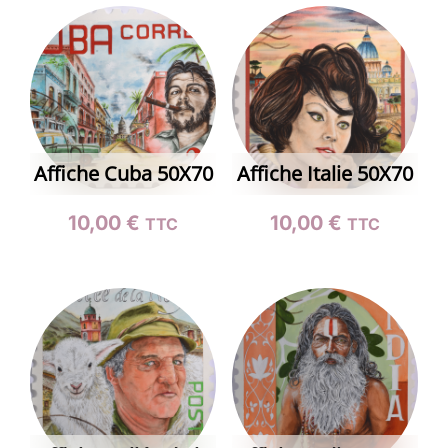
Affiche Cuba 50X70
Affiche Italie 50X70
10,00
€
10,00
€
TTC
TTC