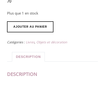
70
Plus que 1 en stock
quantité
AJOUTER AU PANIER
de
Tableau
Catégories :
Livres
,
Objets et décoration
"Vestiges
d'Or"
DESCRIPTION
DESCRIPTION