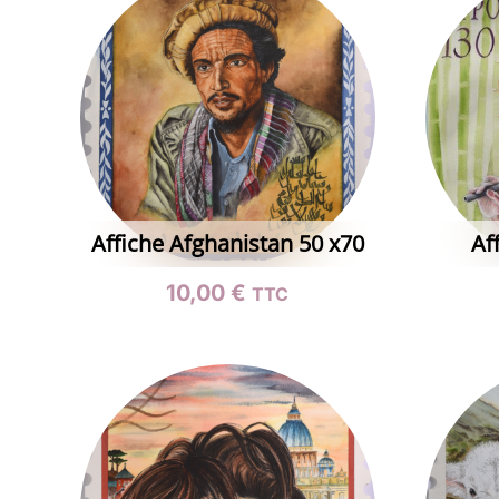
Affiche Afghanistan 50 x70
Af
10,00
€
TTC