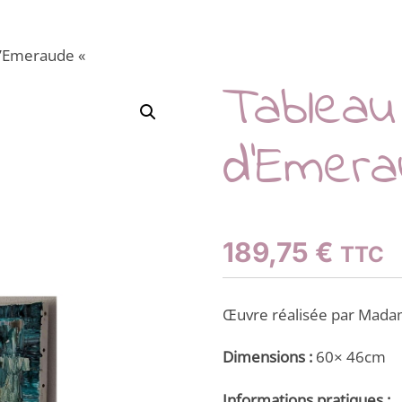
 d’Emeraude «
Tableau
d’Emer
189,75
€
TTC
Œuvre réalisée par Madam
Dimensions :
60× 46cm
Informations pratiques :