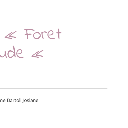
 « Foret
aude «
e Bartoli Josiane