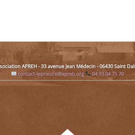
ssociation APREH - 33 avenue Jean Médecin - 06430 Saint D
contact-leprieure@apreh.org
04 93 04 75 70