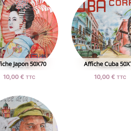
fiche Japon 50X70
Affiche Cuba 50X
10,00
€
10,00
€
TTC
TTC