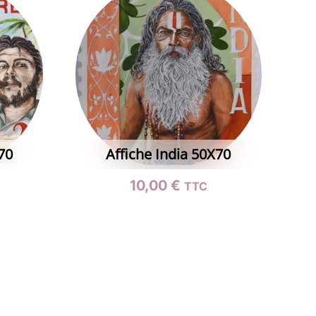
70
Affiche India 50X70
10,00
€
TTC