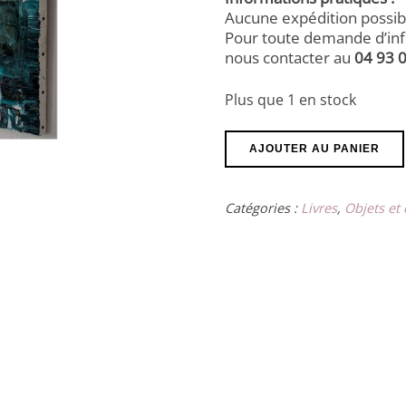
Aucune expédition possib
Pour toute demande d’info
nous contacter au
04 93 
Plus que 1 en stock
quantité
AJOUTER AU PANIER
de
Tableau
"Foret
Catégories :
Livres
,
Objets et
d'Emeraude
"