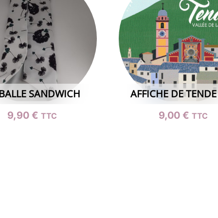
BALLE SANDWICH
AFFICHE DE TENDE 
9,90
€
9,00
€
TTC
TTC