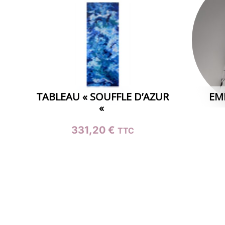
TABLEAU « SOUFFLE D’AZUR
EM
«
331,20
€
TTC