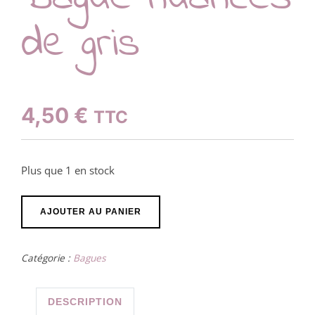
de gris
4,50
€
TTC
Plus que 1 en stock
quantité
AJOUTER AU PANIER
de
Bague
Catégorie :
Bagues
nuances
de
gris
DESCRIPTION