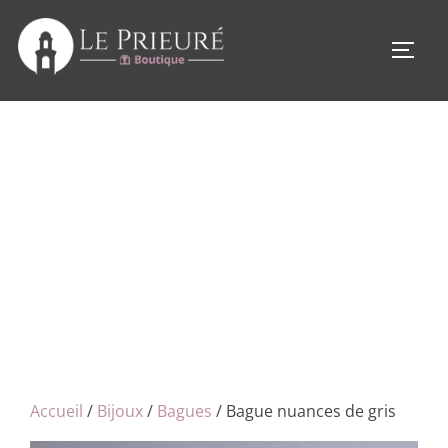
Aller
au
PERM
contenu
Accueil
/
Bijoux
/
Bagues
/ Bague nuances de gris