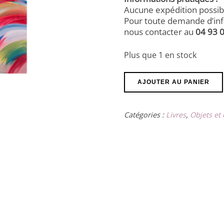
Aucune expédition possib
Pour toute demande d’info
nous contacter au
04 93 
Plus que 1 en stock
quantité
AJOUTER AU PANIER
de
Tableau
"Tourbillon
Catégories :
Livres
,
Objets et
de
Vie
"