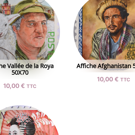
he Vallée de la Roya
Affiche Afghanistan 
50X70
10,00
€
TTC
10,00
€
TTC