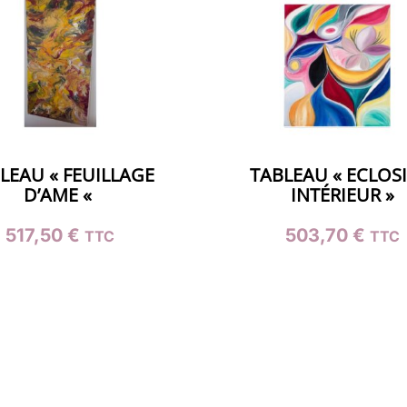
LEAU « FEUILLAGE
TABLEAU « ECLOS
D’AME «
INTÉRIEUR »
517,50
€
503,70
€
TTC
TTC