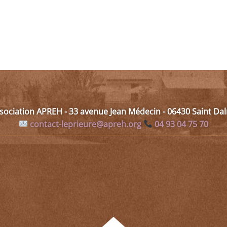
ssociation APREH - 33 avenue Jean Médecin - 06430 Saint D
contact-leprieure@apreh.org
04 93 04 75 70