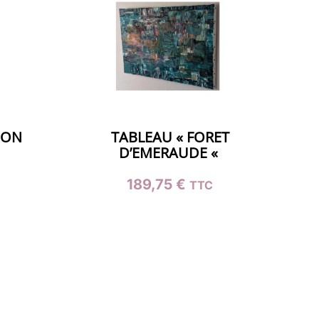
ION
TABLEAU « FORET
D’EMERAUDE «
189,75
€
TTC