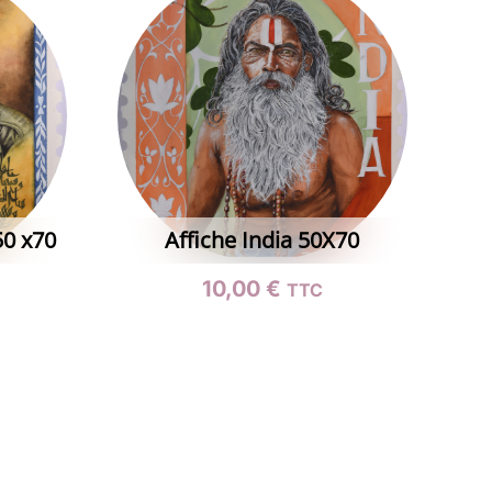
50 x70
Affiche India 50X70
10,00
€
TTC