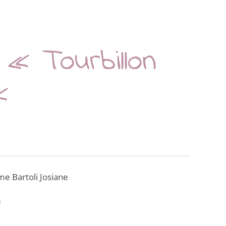
 « Tourbillon
 «
e Bartoli Josiane
m