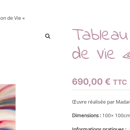
lon de Vie «
Tableau
de Vie
690,00
€
TTC
Œuvre réalisée par Madam
Dimensions :
100× 100c
Informations pratiques :