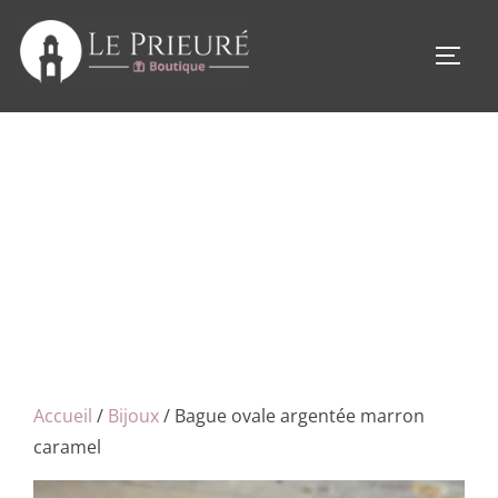
Aller
au
PERM
contenu
Accueil
/
Bijoux
/ Bague ovale argentée marron
caramel