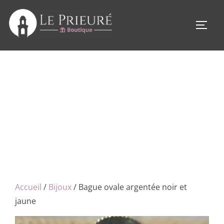
Aller
au
PERM
contenu
Accueil
/
Bijoux
/ Bague ovale argentée noir et
jaune