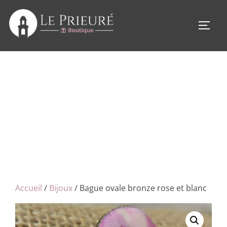
Aller
au
PERM
contenu
Accueil
/
Bijoux
/ Bague ovale bronze rose et blanc