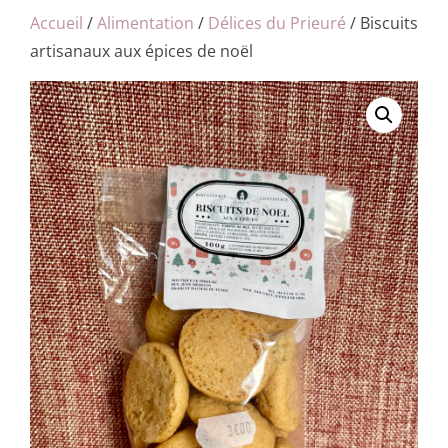
Accueil
/
Alimentation
/
Délices du Prieuré
/ Biscuits
artisanaux aux épices de noël