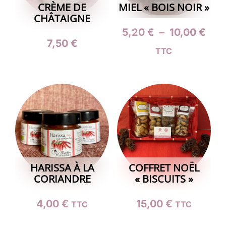
CRÈME DE
MIEL « BOIS NOIR »
CHÂTAIGNE
Pla
5,20
€
–
10,00
€
7,50
€
de
TTC
Ce
prix
produit
5,2
a
à
plusieurs
10,
variations.
Les
options
peuvent
HARISSA À LA
COFFRET NOËL
CORIANDRE
« BISCUITS »
être
choisies
4,00
€
15,00
€
TTC
TTC
sur
la