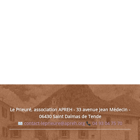
page
du
produit
Le Prieuré, association APREH - 33 avenue Jean Médecin -
06430 Saint Dalmas de Tende
contact-leprieure@apreh.org
04 93 04 75 70