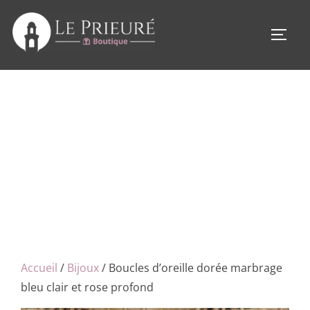
Aller
au
PERM
contenu
Accueil
/
Bijoux
/ Boucles d’oreille dorée marbrage
bleu clair et rose profond