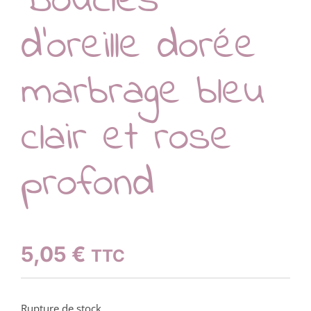
Boucles
d’oreille dorée
marbrage bleu
clair et rose
profond
5,05
€
TTC
Rupture de stock