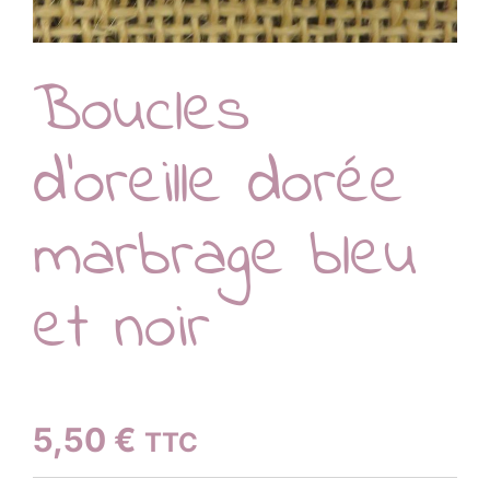
Boucles
d’oreille dorée
marbrage bleu
et noir
5,50
€
TTC