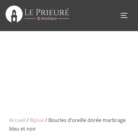
Aller
au
PERM
contenu
Accueil
/
Bijoux
/ Boucles d’oreille dorée marbrage
bleu et noir