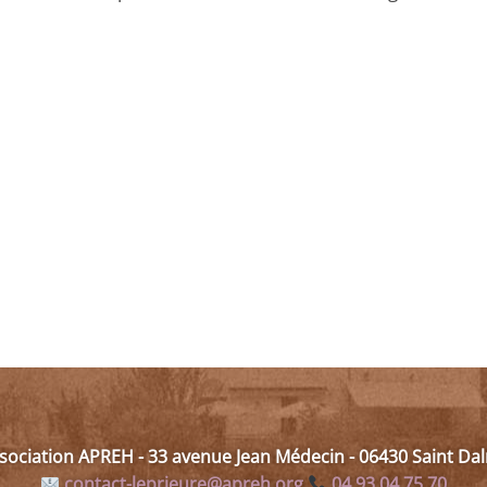
ssociation APREH - 33 avenue Jean Médecin - 06430 Saint D
contact-leprieure@apreh.org
04 93 04 75 70