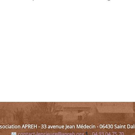
ssociation APREH - 33 avenue Jean Médecin - 06430 Saint D
contact-leprieure@apreh.org
04 93 04 75 70