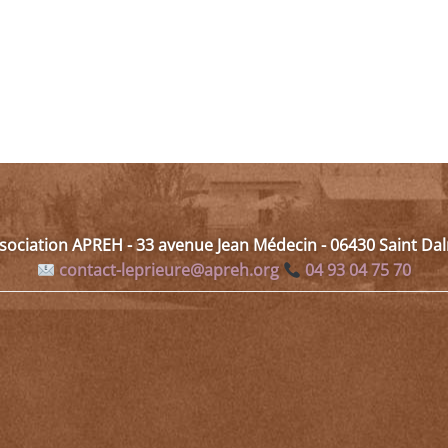
ssociation APREH - 33 avenue Jean Médecin - 06430 Saint D
contact-leprieure@apreh.org
04 93 04 75 70