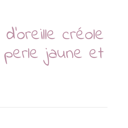
d’oreille créole
 perle jaune et