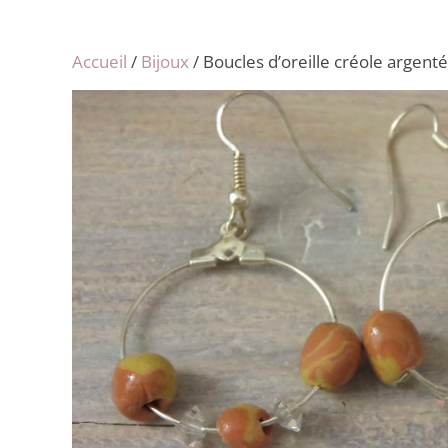
Accueil
/
Bijoux
/ Boucles d’oreille créole argent