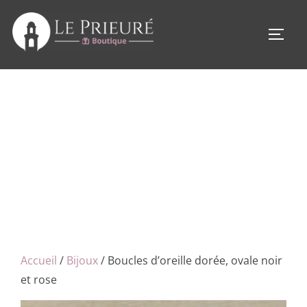
Aller
au
PERM
contenu
Accueil
/
Bijoux
/ Boucles d’oreille dorée, ovale noir
et rose