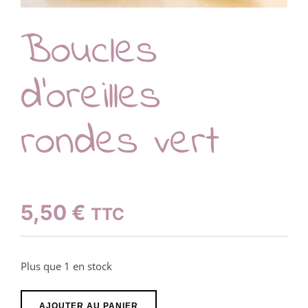
Boucles
d’oreilles
rondes vert
5,50
€
TTC
Plus que 1 en stock
quantité
AJOUTER AU PANIER