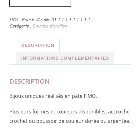
de
Boucles
UGS :
BouclesOreille-01-1-1-1-1-1-1-1-1-1
d’oreilles
Catégorie :
Boucles d'oreilles
rondes
vert
DESCRIPTION
INFORMATIONS COMPLÉMENTAIRES
DESCRIPTION
Bijoux uniques réalisés en pâte FIMO.
Plusieurs formes et couleurs disponibles, accroche
crochet ou poussoir de couleur dorée ou argentée.