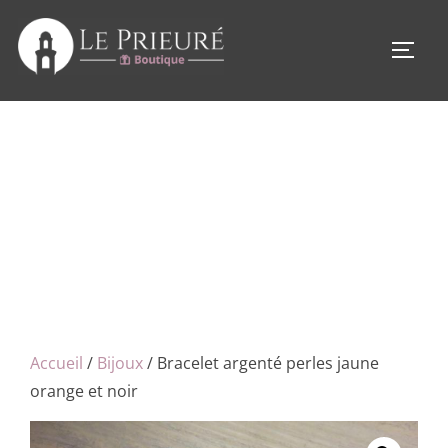
Aller
au
PERM
contenu
Accueil
/
Bijoux
/ Bracelet argenté perles jaune
orange et noir