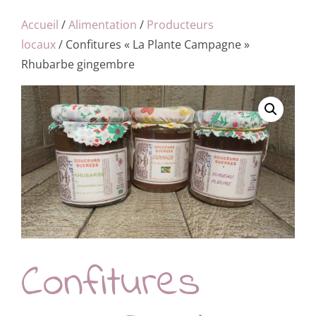
Accueil
/
Alimentation
/
Producteurs
locaux
/ Confitures « La Plante Campagne »
Rhubarbe gingembre
Confitures