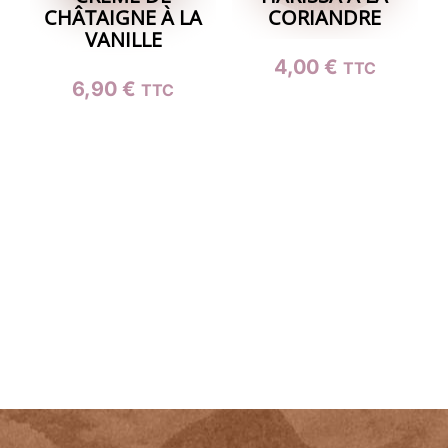
CHÂTAIGNE À LA
CORIANDRE
être
VANILLE
choisies
4,00
€
TTC
sur
6,90
€
TTC
la
page
du
produit