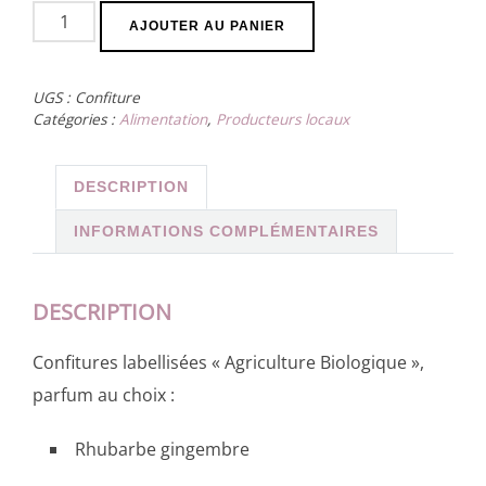
quantité
AJOUTER AU PANIER
de
Confitures
UGS :
Confiture
"La
Catégories :
Alimentation
,
Producteurs locaux
Plante
Campagne"
DESCRIPTION
Rhubarbe
gingembre
INFORMATIONS COMPLÉMENTAIRES
DESCRIPTION
Confitures labellisées « Agriculture Biologique »,
parfum au choix :
Rhubarbe gingembre