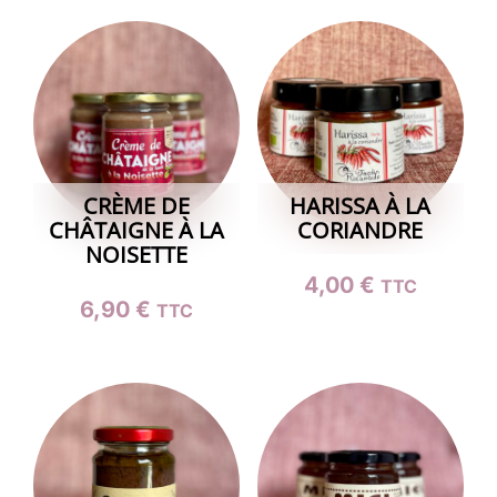
CRÈME DE
HARISSA À LA
CHÂTAIGNE À LA
CORIANDRE
NOISETTE
4,00
€
TTC
6,90
€
TTC