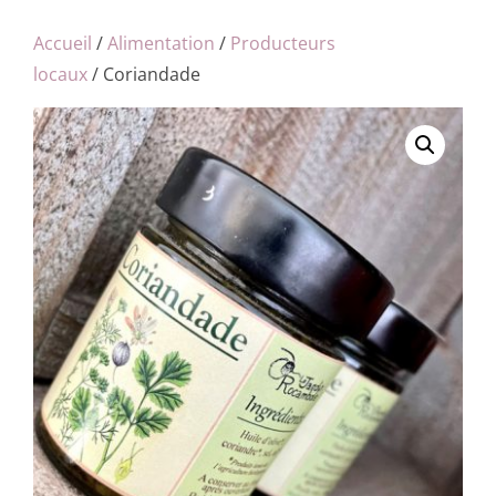
Accueil
/
Alimentation
/
Producteurs
locaux
/ Coriandade