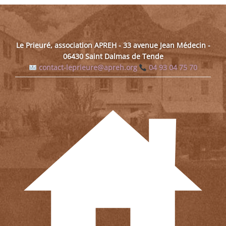
la
page
du
Le Prieuré, association APREH - 33 avenue Jean Médecin -
produit
06430 Saint Dalmas de Tende
contact-leprieure@apreh.org
04 93 04 75 70