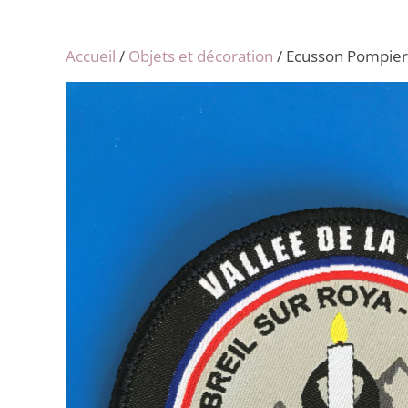
Accueil
/
Objets et décoration
/ Ecusson Pompier