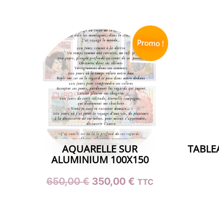
Promo !
AQUARELLE SUR
TABLEA
ALUMINIUM 100X150
Le
Le
650,00
€
350,00
€
TTC
Ce
prix
prix
produit
initial
actuel
a
était :
est :