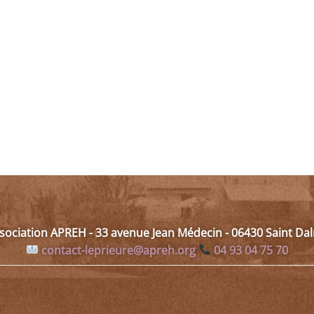
ssociation APREH - 33 avenue Jean Médecin - 06430 Saint D
contact-leprieure@apreh.org
04 93 04 75 70