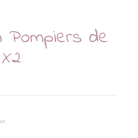
n Pompiers de
 X2
ion