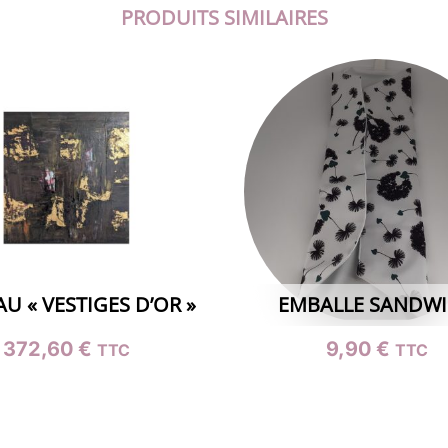
PRODUITS SIMILAIRES
U « VESTIGES D’OR »
EMBALLE SANDW
372,60
€
9,90
€
TTC
TTC