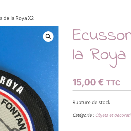
s de la Roya X2
Ecusso
la Roya
15,00
€
TTC
Rupture de stock
Catégorie :
Objets et décorat