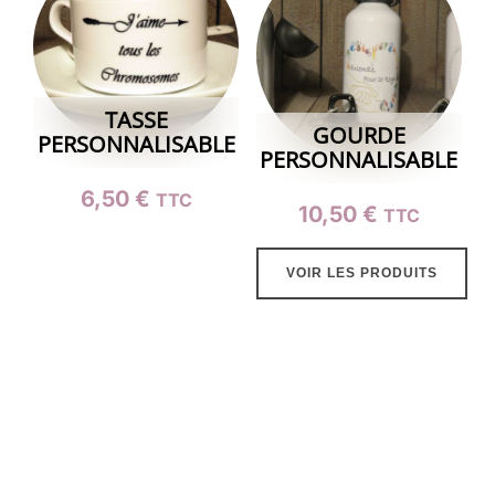
TASSE
GOURDE
PERSONNALISABLE
PERSONNALISABLE
6,50
€
TTC
10,50
€
TTC
Ce
produit
VOIR LES PRODUITS
a
plusieurs
variations.
Les
options
peuvent
être