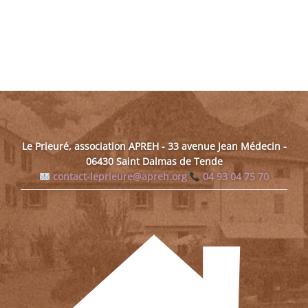
choisies
sur
la
page
du
produit
Le Prieuré, association APREH - 33 avenue Jean Médecin -
06430 Saint Dalmas de Tende
contact-leprieure@apreh.org
04 93 04 75 70