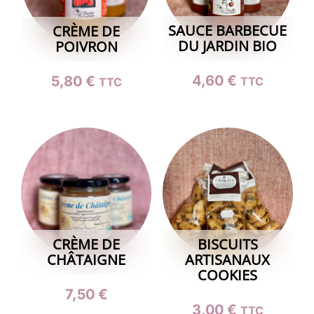
SAUCE BARBECUE
CRÈME DE
DU JARDIN BIO
POIVRON
4,60
€
5,80
€
TTC
TTC
CRÈME DE
BISCUITS
CHÂTAIGNE
ARTISANAUX
COOKIES
7,50
€
3,00
€
TTC