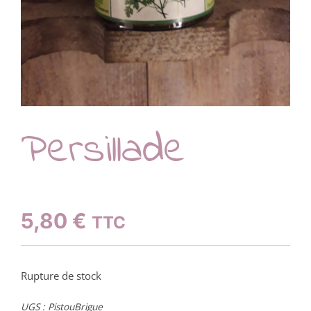
Persillade
5,80
€
TTC
Rupture de stock
UGS :
PistouBrigue