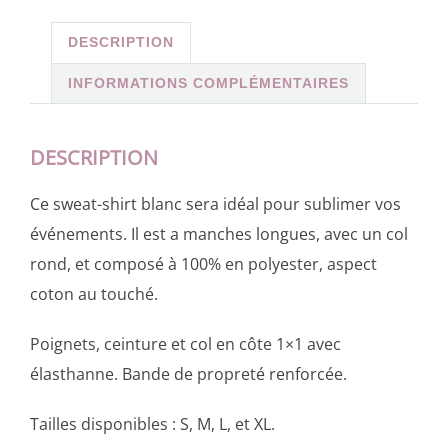
choisies
options
produit
sur
peuvent
DESCRIPTION
la
être
INFORMATIONS COMPLÉMENTAIRES
page
choisies
du
sur
produit
la
DESCRIPTION
page
Ce sweat-shirt blanc sera idéal pour sublimer vos
du
événements. Il est a manches longues, avec un col
produit
rond, et composé à 100% en polyester, aspect
coton au touché.
Poignets, ceinture et col en côte 1×1 avec
élasthanne. Bande de propreté renforcée.
Tailles disponibles : S, M, L, et XL.