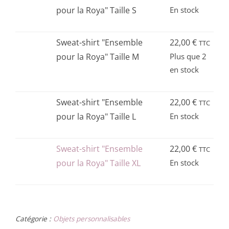
produit
pour la Roya" Taille S
En stock
a
plusieurs
Ce
Sweat-shirt "Ensemble
22,00
€
TTC
variations.
produit
pour la Roya" Taille M
Plus que 2
Les
en stock
a
options
plusieurs
peuvent
variations.
Ce
Sweat-shirt "Ensemble
22,00
€
TTC
être
Les
produit
pour la Roya" Taille L
En stock
choisies
options
a
sur
peuvent
plusieurs
Ce
Sweat-shirt "Ensemble
22,00
€
TTC
la
être
variations.
produit
pour la Roya" Taille XL
En stock
page
choisies
Les
a
du
sur
options
plusieurs
produit
la
peuvent
variations.
page
être
Catégorie :
Objets personnalisables
Les
du