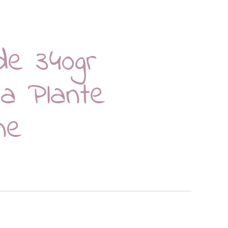
e 340gr
la Plante
ne