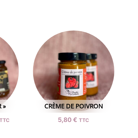
 »
CRÈME DE POIVRON
Plage
5,80
€
TTC
TTC
de
prix :