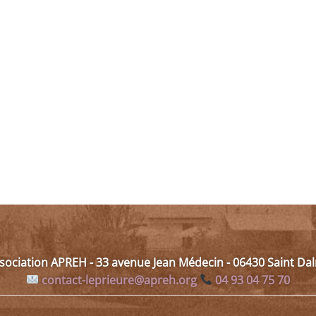
a
plusieurs
variations
Les
options
peuvent
être
choisies
sur
la
page
du
produit
ssociation APREH - 33 avenue Jean Médecin - 06430 Saint D
contact-leprieure@apreh.org
04 93 04 75 70