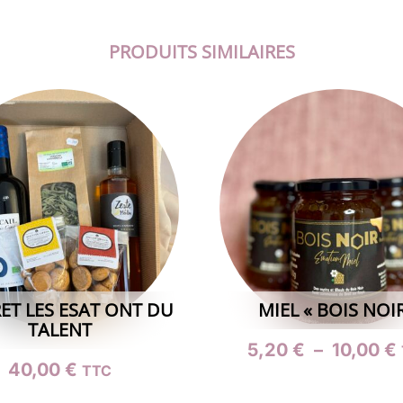
PRODUITS SIMILAIRES
ET LES ESAT ONT DU
MIEL « BOIS NOIR
TALENT
5,20
€
–
10,00
€
40,00
€
Ce
TTC
produit