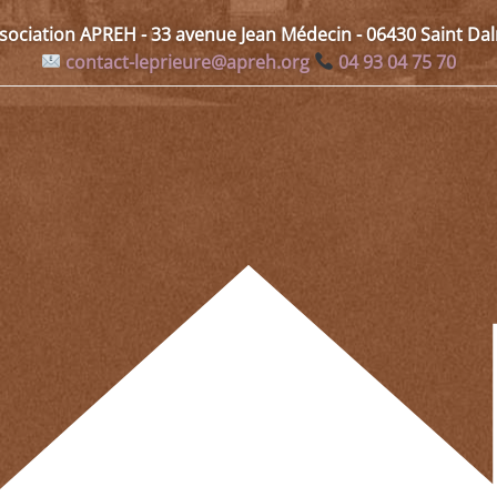
ssociation APREH - 33 avenue Jean Médecin - 06430 Saint D
contact-leprieure@apreh.org
04 93 04 75 70