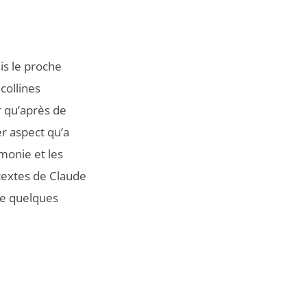
is le proche
 collines
r qu’après de
r aspect qu’a
monie et les
 textes de Claude
re quelques