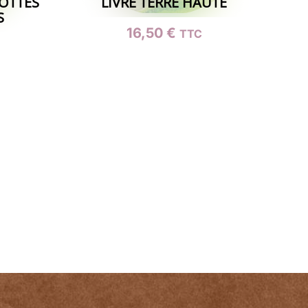
OTTES
LIVRE TERRE HAUTE
S
16,50
€
TTC