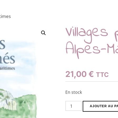
itimes
Villages
Alpes-M
21,00
€
TTC
En stock
quantité
AJOUTER AU P
de
Villages