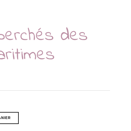
 perchés des
aritimes
ANIER