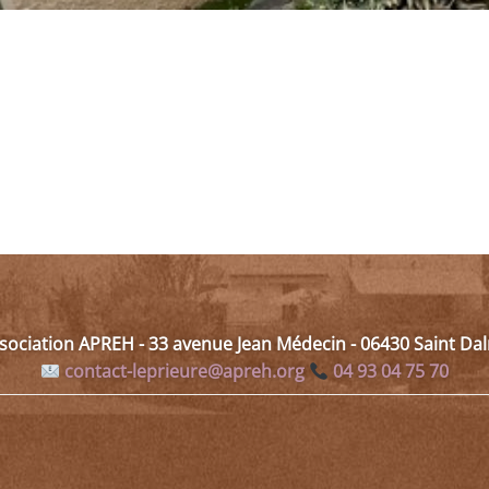
ssociation APREH - 33 avenue Jean Médecin - 06430 Saint D
contact-leprieure@apreh.org
04 93 04 75 70