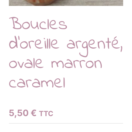
Boucles
d’oreille argenté,
ovale marron
caramel
5,50
€
TTC