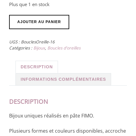
Plus que 1 en stock
quantité
AJOUTER AU PANIER
de
Boucles
UGS :
BouclesOreille-16
d’oreille
Catégories :
Bijoux
,
Boucles d'oreilles
argenté,
ovale
DESCRIPTION
marron
caramel
INFORMATIONS COMPLÉMENTAIRES
DESCRIPTION
Bijoux uniques réalisés en pâte FIMO.
Plusieurs formes et couleurs disponibles, accroche