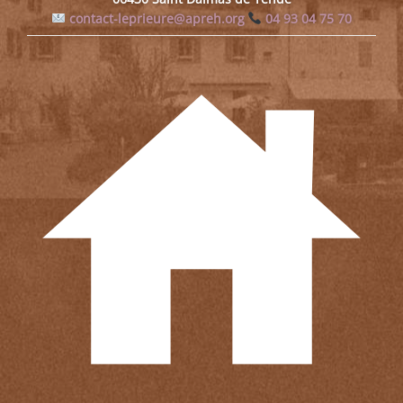
contact-leprieure@apreh.org
04 93 04 75 70