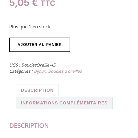
5,05
€
TTC
Plus que 1 en stock
quantité
AJOUTER AU PANIER
de
Boucles
UGS :
BouclesOreille-45
d’oreille
Catégories :
Bijoux
,
Boucles d'oreilles
argentée
carré
DESCRIPTION
marbrage
rose
INFORMATIONS COMPLÉMENTAIRES
et
beige
DESCRIPTION