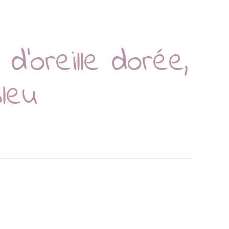
d’oreille dorée,
leu