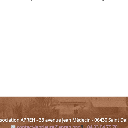
ssociation APREH - 33 avenue Jean Médecin - 06430 Saint D
contact-leprieure@apreh.org
04 93 04 75 70