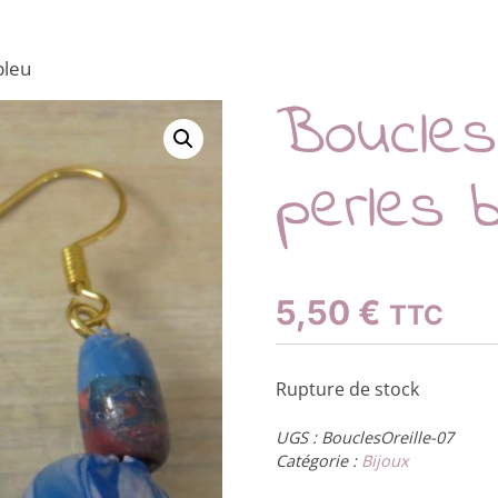
bleu
Boucles 
perles b
5,50
€
TTC
Rupture de stock
UGS :
BouclesOreille-07
Catégorie :
Bijoux