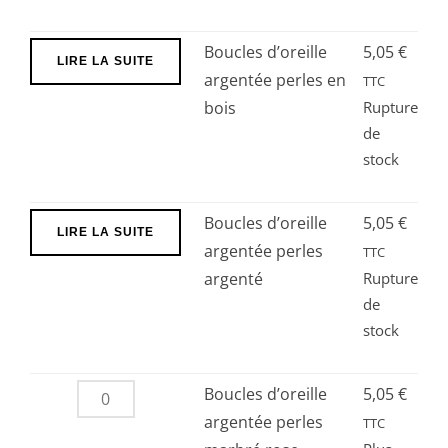
multi
Boucles d’oreille
5,05
€
LIRE LA SUITE
argentée perles en
TTC
bois
Rupture
de
stock
Boucles d’oreille
5,05
€
LIRE LA SUITE
argentée perles
TTC
argenté
Rupture
de
stock
quantité
Boucles d’oreille
5,05
€
de
argentée perles
TTC