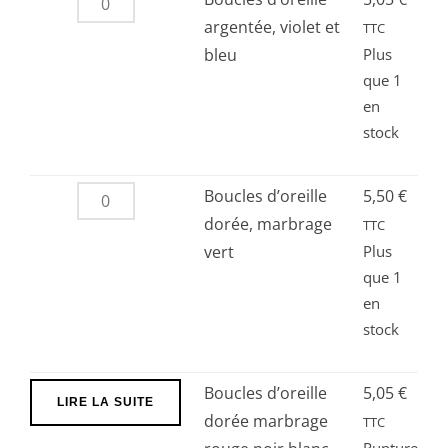
de
argentée, violet et
TTC
Boucles
bleu
Plus
que 1
d’oreille
en
argentée,
stock
violet
et
bleu
quantité
Boucles d’oreille
5,50
€
de
dorée, marbrage
TTC
Boucles
vert
Plus
que 1
d’oreille
en
dorée,
stock
marbrage
vert
Boucles d’oreille
5,05
€
LIRE LA SUITE
dorée marbrage
TTC