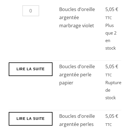
quantité
Boucles d’oreille
5,05
€
prix :
de
argentée
TTC
Boucles
marbrage violet
Plus
5,05 €
que 2
d’oreille
en
argentée
à
stock
marbrage
violet
5,50 €
Boucles d’oreille
5,05
€
LIRE LA SUITE
argentée perle
TTC
papier
Rupture
de
stock
Boucles d’oreille
5,05
€
LIRE LA SUITE
argentée perles
TTC