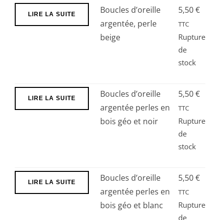
bois
Boucles d’oreille
5,50
€
LIRE LA SUITE
géo
argentée, perle
TTC
et
beige
Rupture
verte
de
stock
Boucles d’oreille
5,50
€
LIRE LA SUITE
argentée perles en
TTC
bois géo et noir
Rupture
de
stock
Boucles d’oreille
5,50
€
LIRE LA SUITE
argentée perles en
TTC
bois géo et blanc
Rupture
de