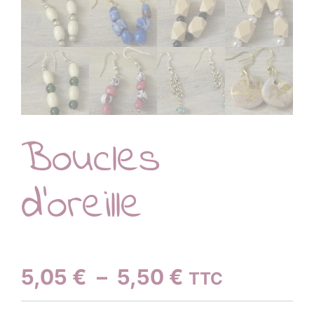
Boucles
d’oreille
Plage
5,05
€
–
5,50
€
TTC
de