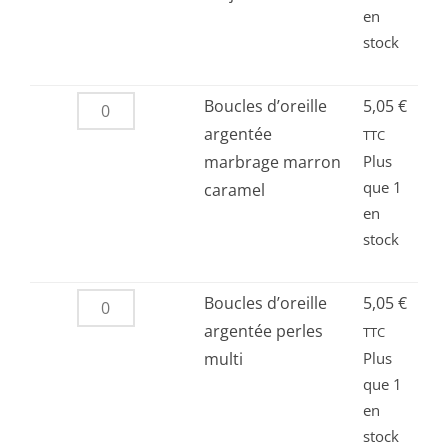
en
argentée
stock
perles
en
bois
quantité
Boucles d’oreille
5,05
€
couleur
de
argentée
TTC
acajou
Boucles
marbrage marron
Plus
que 1
d’oreille
caramel
en
argentée
stock
marbrage
marron
caramel
quantité
Boucles d’oreille
5,05
€
de
argentée perles
TTC
Boucles
multi
Plus
que 1
d’oreille
en
argentée
stock
perles