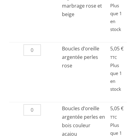
Boucles
marbrage rose et
Plus
que 1
d’oreille
beige
en
argentée
stock
carré
marbrage
rose
quantité
Boucles d’oreille
5,05
€
et
de
argentée perles
TTC
beige
Boucles
rose
Plus
que 1
d’oreille
en
argentée
stock
perles
rose
quantité
Boucles d’oreille
5,05
€
de
argentée perles en
TTC
Boucles
bois couleur
Plus
que 1
d’oreille
acajou