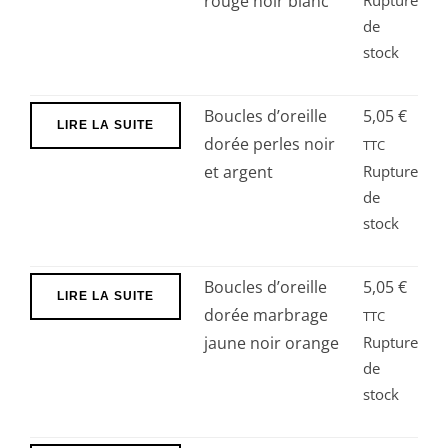
rouge noir blanc
Rupture
de
stock
Boucles d’oreille
5,05
€
LIRE LA SUITE
dorée perles noir
TTC
et argent
Rupture
de
stock
Boucles d’oreille
5,05
€
LIRE LA SUITE
dorée marbrage
TTC
jaune noir orange
Rupture
de
stock