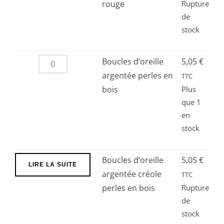
rouge
Rupture
de
stock
quantité
Boucles d’oreille
5,05
€
de
argentée perles en
TTC
Boucles
bois
Plus
que 1
d’oreille
en
argentée
stock
perles
en
bois
Boucles d’oreille
5,05
€
LIRE LA SUITE
argentée créole
TTC
perles en bois
Rupture
de
stock