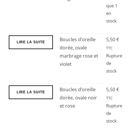
que 1
d’oreille
en
dorée
stock
perles
noir
rouge
Boucles d’oreille
5,50
€
LIRE LA SUITE
et
dorée, ovale
TTC
blanc
marbrage rose et
Rupture
de
violet
stock
Boucles d’oreille
5,50
€
LIRE LA SUITE
dorée, ovale noir
TTC
et rose
Rupture
de
stock