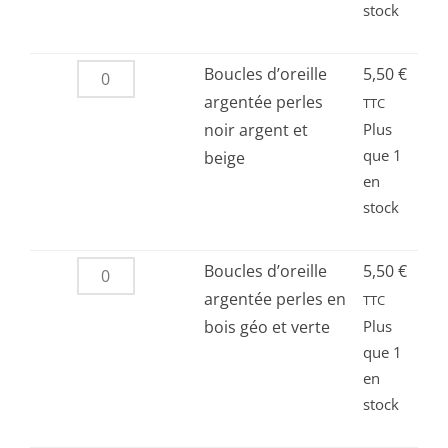
stock
ovale
marron
caramel
quantité
Boucles d’oreille
5,50
€
de
argentée perles
TTC
Boucles
noir argent et
Plus
que 1
d’oreille
beige
en
argentée
stock
perles
noir
argent
quantité
Boucles d’oreille
5,50
€
et
de
argentée perles en
TTC
beige
Boucles
bois géo et verte
Plus
que 1
d’oreille
en
argentée
stock
perles
en