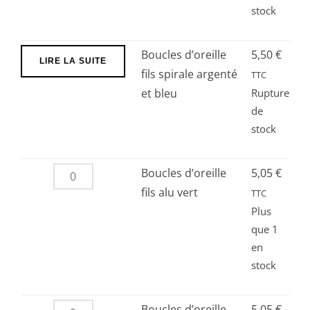
stock
Boucles d’oreille
5,50
€
LIRE LA SUITE
fils spirale argenté
TTC
et bleu
Rupture
de
stock
quantité
Boucles d’oreille
5,05
€
de
fils alu vert
TTC
Boucles
Plus
que 1
d’oreille
en
fils
stock
alu
vert
quantité
Boucles d’oreille
5,05
€