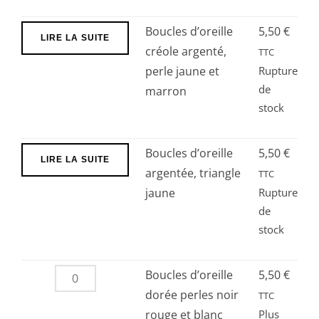
Boucles d’oreille
5,50
€
LIRE LA SUITE
créole argenté,
TTC
perle jaune et
Rupture
de
marron
stock
Boucles d’oreille
5,50
€
LIRE LA SUITE
argentée, triangle
TTC
jaune
Rupture
de
stock
quantité
Boucles d’oreille
5,50
€
de
dorée perles noir
TTC
Boucles
rouge et blanc
Plus