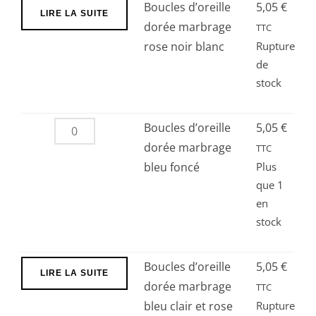
Boucles d’oreille
5,05
€
LIRE LA SUITE
dorée marbrage
TTC
rose noir blanc
Rupture
de
stock
quantité
Boucles d’oreille
5,05
€
de
dorée marbrage
TTC
Boucles
bleu foncé
Plus
que 1
d’oreille
en
dorée
stock
marbrage
bleu
foncé
Boucles d’oreille
5,05
€
LIRE LA SUITE
dorée marbrage
TTC
bleu clair et rose
Rupture