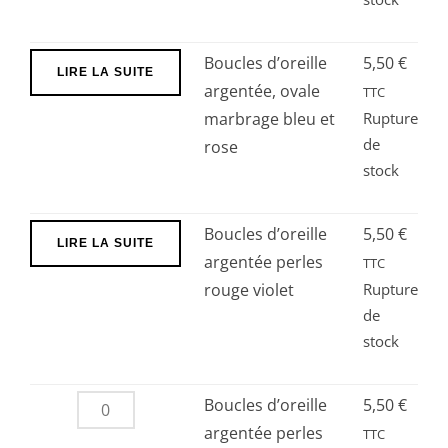
Boucles d’oreille
5,50
€
LIRE LA SUITE
argentée, ovale
TTC
marbrage bleu et
Rupture
de
rose
stock
Boucles d’oreille
5,50
€
LIRE LA SUITE
argentée perles
TTC
rouge violet
Rupture
de
stock
quantité
Boucles d’oreille
5,50
€
de
argentée perles
TTC