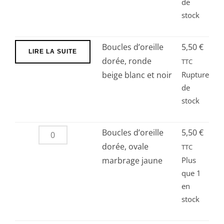
de
stock
Boucles d’oreille
5,50
€
LIRE LA SUITE
dorée, ronde
TTC
beige blanc et noir
Rupture
de
stock
quantité
Boucles d’oreille
5,50
€
de
dorée, ovale
TTC
Boucles
marbrage jaune
Plus
que 1
d’oreille
en
dorée,
stock
ovale
marbrage