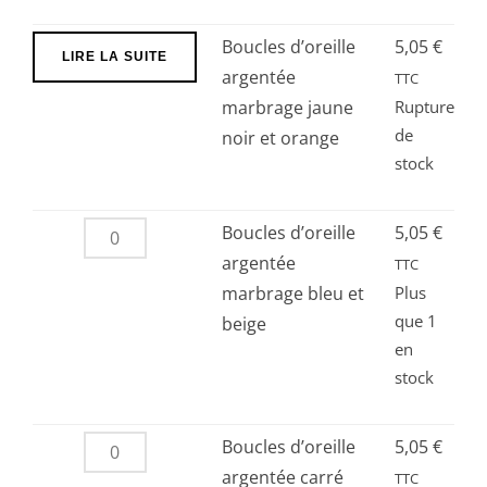
Boucles d’oreille
5,05
€
LIRE LA SUITE
argentée
TTC
marbrage jaune
Rupture
de
noir et orange
stock
quantité
Boucles d’oreille
5,05
€
de
argentée
TTC
Boucles
marbrage bleu et
Plus
que 1
d’oreille
beige
en
argentée
stock
marbrage
bleu
et
quantité
Boucles d’oreille
5,05
€
beige
de
argentée carré
TTC