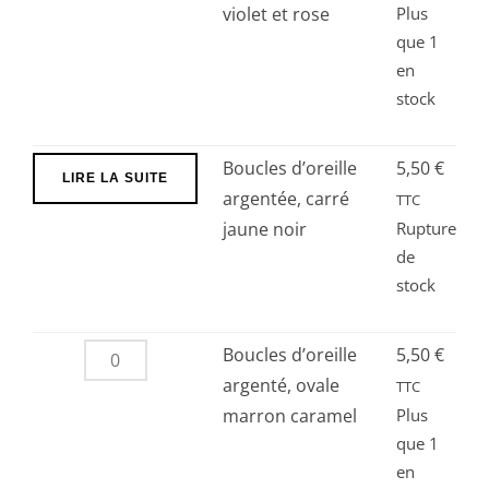
Boucles
violet et rose
Plus
que 1
d’oreille
en
argentée
stock
perles
violet
et
Boucles d’oreille
5,50
€
LIRE LA SUITE
rose
argentée, carré
TTC
jaune noir
Rupture
de
stock
quantité
Boucles d’oreille
5,50
€
de
argenté, ovale
TTC
Boucles
marron caramel
Plus
que 1
d’oreille
en
argenté,