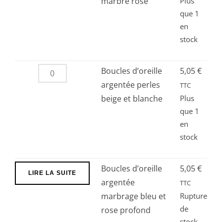
Boucles
marbré rose
Plus
que 1
d’oreille
en
argentée
stock
perles
marbré
rose
quantité
Boucles d’oreille
5,05
€
de
argentée perles
TTC
Boucles
beige et blanche
Plus
que 1
d’oreille
en
argentée
stock
perles
beige
et
Boucles d’oreille
5,05
€
LIRE LA SUITE
blanche
argentée
TTC
marbrage bleu et
Rupture
de
rose profond
stock