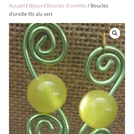
Accueil
/
Bijoux
/
Boucles d'oreilles
/ Boucles
d’oreille fils alu vert