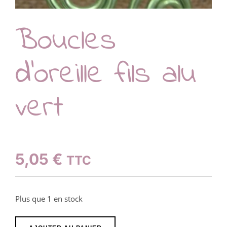
Boucles
d’oreille fils alu
vert
5,05
€
TTC
Plus que 1 en stock
quantité