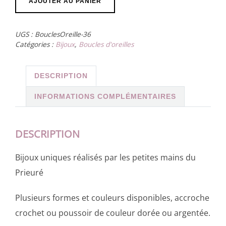
AJOUTER AU PANIER
de
Boucles
UGS :
BouclesOreille-36
d’oreille
Catégories :
Bijoux
,
Boucles d'oreilles
fils
alu
DESCRIPTION
vert
INFORMATIONS COMPLÉMENTAIRES
DESCRIPTION
Bijoux uniques réalisés par les petites mains du
Prieuré
Plusieurs formes et couleurs disponibles, accroche
crochet ou poussoir de couleur dorée ou argentée.