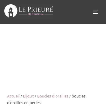
Aller
au
PERM
contenu
Accueil
/
Bijoux
/
Boucles d'oreilles
/ boucles
d’oreilles en perles