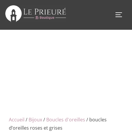
Aller
au
PERM
contenu
Accueil
/
Bijoux
/
Boucles d'oreilles
/ boucles
d’oreilles roses et grises