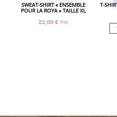
SWEAT-SHIRT « ENSEMBLE
T-SHI
POUR LA ROYA » TAILLE XL
22,00
€
TTC
Ce
produit
a
plusieurs
variations.
Les
options
peuvent
être
choisies
sur
la
page
du
produit