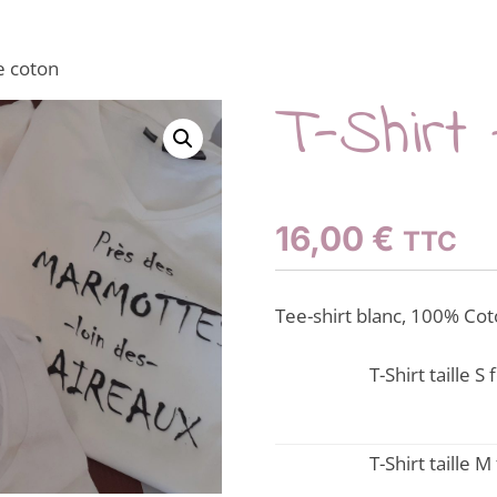
e coton
T-Shirt
16,00
€
TTC
Tee-shirt blanc, 100% Co
Ce
T-Shirt taille 
produit
a
plusieurs
Ce
T-Shirt taille
variations.
produit
Les