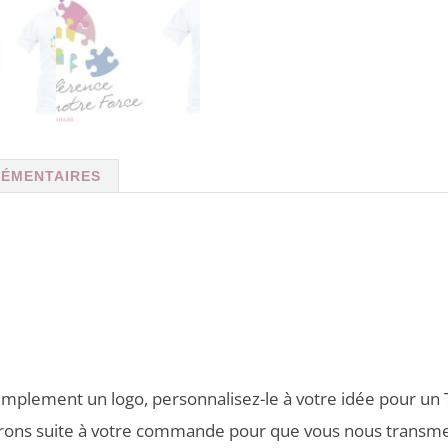
la
page
du
produit
LÉMENTAIRES
mplement un logo, personnalisez-le à votre idée pour un T
erons suite à votre commande pour que vous nous transmet