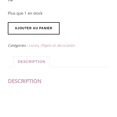
Plus que 1 en stock
quantité
AJOUTER AU PANIER
de
Tableau
Catégories :
Livres
,
Objets et décoration
"L'Aube
des
Cendres"
DESCRIPTION
DESCRIPTION